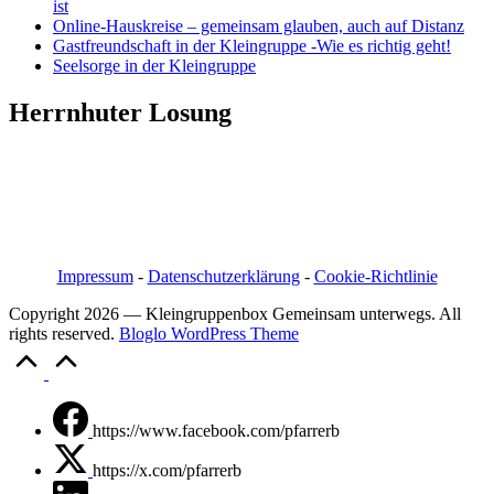
ist
Online-Hauskreise – gemeinsam glauben, auch auf Distanz
Gastfreundschaft in der Kleingruppe -Wie es richtig geht!
Seelsorge in der Kleingruppe
Herrnhuter Losung
Pfarrer i.R. Jörg Bachmann
Mittelstraße 20a
04617 Kriebitzsch
Mobil 03448/3890595
Email: pfarrerb@pfarrerb.de
Impressum
-
Datenschutzerklärung
-
Cookie-Richtlinie
Copyright 2026 — Kleingruppenbox Gemeinsam unterwegs. All
rights reserved.
Bloglo WordPress Theme
Scroll
to
Top
https://www.facebook.com/pfarrerb
https://x.com/pfarrerb