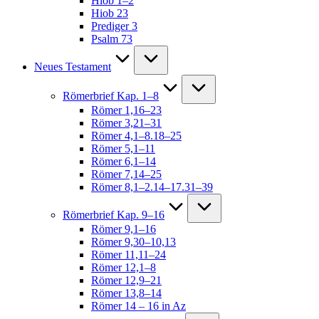
Hiob 1–2
Hiob 23
Prediger 3
Psalm 73
Neues Testament
Römerbrief Kap. 1–8
Römer 1,16–23
Römer 3,21–31
Römer 4,1–8.18–25
Römer 5,1–11
Römer 6,1–14
Römer 7,14–25
Römer 8,1–2.14–17.31–39
Römerbrief Kap. 9–16
Römer 9,1–16
Römer 9,30–10,13
Römer 11,11–24
Römer 12,1–8
Römer 12,9–21
Römer 13,8–14
Römer 14 – 16 in Az