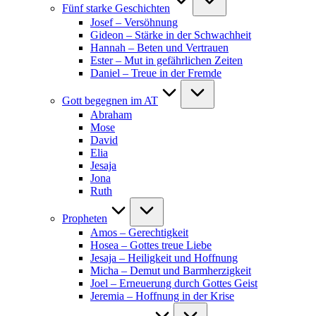
Fünf starke Geschichten
Josef – Versöhnung
Gideon – Stärke in der Schwachheit
Hannah – Beten und Vertrauen
Ester – Mut in gefährlichen Zeiten
Daniel – Treue in der Fremde
Gott begegnen im AT
Abraham
Mose
David
Elia
Jesaja
Jona
Ruth
Propheten
Amos – Gerechtigkeit
Hosea – Gottes treue Liebe
Jesaja – Heiligkeit und Hoffnung
Micha – Demut und Barmherzigkeit
Joel – Erneuerung durch Gottes Geist
Jeremia – Hoffnung in der Krise