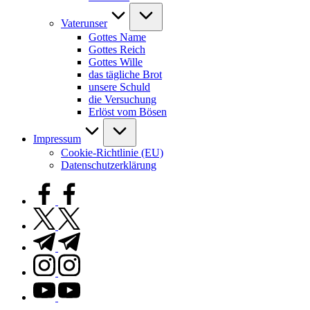
Vaterunser
Gottes Name
Gottes Reich
Gottes Wille
das tägliche Brot
unsere Schuld
die Versuchung
Erlöst vom Bösen
Impressum
Cookie-Richtlinie (EU)
Datenschutzerklärung
facebook.com
twitter.com
t.me
instagram.com
youtube.com