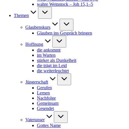
wahre Weinstock – Joh 15,1–5
Themen
Glaubenskurs
Glauben ins Gespräch bringen
Hoffnung
die ankommt
im Warten
stärker als Dunkelheit
die trägt im Leid
die weiterleuchtet
Jüngerschaft
Gerufen
Lernen
Nachfolge
Gemeinsam
Gesendet
Vaterunser
Gottes Name