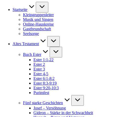
Startseite
Kleingruppenleiter
Musik und Singen
Online-Hauskreise
Gastfreundschaft
Seelsorge
Altes Testament
Buch Ester
Ester 1:1-22
Ester 2
Ester 3
Ester 4-5
Ester 6:1-8:2
Ester 8:3-9:19
Ester 9:20-10:3
Purimfest
Fünf starke Geschichten
Josef – Versöhnung
Gideon – Stärke in der Schwachheit