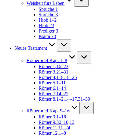
Weisheit fürs Leben
Sprüche 1
Sprüche 3
Hiob 1–2
Hiob 23
Prediger 3
Psalm 73
Neues Testament
Römerbrief Kap. 1–8
Römer 1,16–23
Römer 3,21–31
Römer 4,1–8.18–25
Römer 5,1–11
Römer 6,1–14
Römer 7,14–25
Römer 8,1–2.14–17.31–39
Römerbrief Kap. 9–16
Römer 9,1–16
Römer 9,30–10,13
Römer 11,11–24
Römer 12,1–8