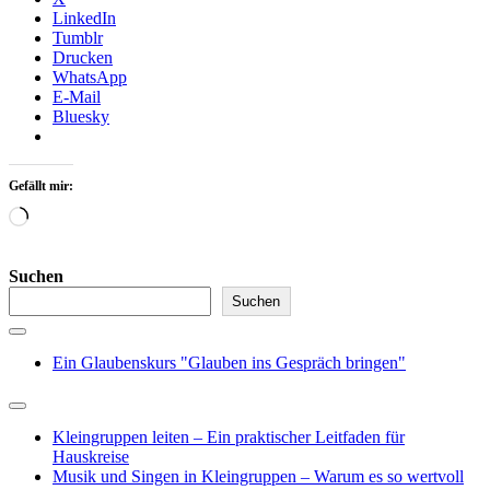
LinkedIn
Tumblr
Drucken
WhatsApp
E-Mail
Bluesky
Gefällt mir:
Wird
geladen …
Suchen
Suchen
Ein Glaubenskurs "Glauben ins Gespräch bringen"
Kleingruppen leiten – Ein praktischer Leitfaden für
Hauskreise
Musik und Singen in Kleingruppen – Warum es so wertvoll