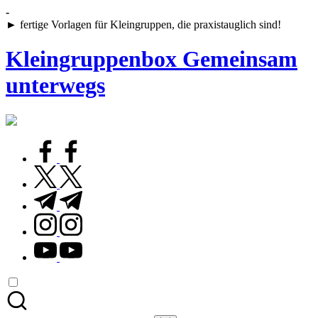
Skip
-
to
► fertige Vorlagen für Kleingruppen, die praxistauglich sind!
content
Kleingruppenbox Gemeinsam
unterwegs
Gemeinsam
glauben,
wachsen,
facebook.com
leben
twitter.com
t.me
instagram.com
youtube.com