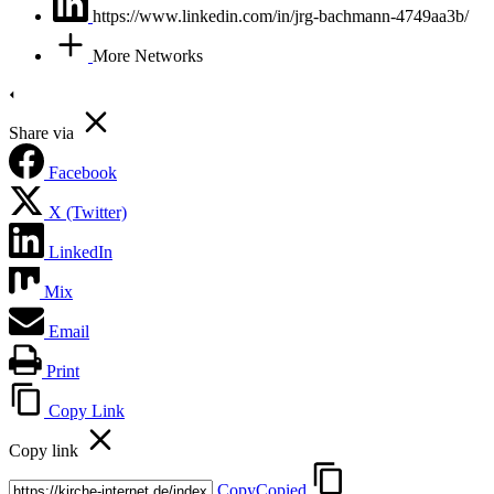
https://www.linkedin.com/in/jrg-bachmann-4749aa3b/
More Networks
Share via
Facebook
X (Twitter)
LinkedIn
Mix
Email
Print
Copy Link
Copy link
Copy
Copied