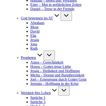
Hannah – Beten und Vertrauen
Ester – Mut in gefährlichen Zeiten
Daniel – Treue in der Fremde
Gott begegnen im AT
Abraham
Mose
David
Elia
Jesaja
Jona
Ruth
Propheten
Amos – Gerechtigkeit
Hosea – Gottes treue Liebe
Jesaja – Heiligkeit und Hoffnung
Micha – Demut und Barmherzigkeit
Joel – Erneuerung durch Gottes Geist
Jeremia – Hoffnung in der Krise
Weisheit fürs Leben
Sprüche 1
Sprüche 3