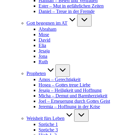
Hannah – Beten und Vertrauen
Ester – Mut in gefährlichen Zeiten
Daniel – Treue in der Fremde
Gott begegnen im AT
Abraham
Mose
David
Elia
Jesaja
Jona
Ruth
Propheten
Amos – Gerechtigkeit
Hosea – Gottes treue Liebe
Jesaja – Heiligkeit und Hoffnung
Micha – Demut und Barmherzigkeit
Joel – Erneuerung durch Gottes Geist
Jeremia – Hoffnung in der Krise
Weisheit fürs Leben
Sprüche 1
Sprüche 3