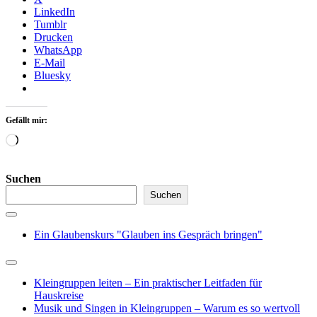
LinkedIn
Tumblr
Drucken
WhatsApp
E-Mail
Bluesky
Gefällt mir:
Wird
geladen …
Suchen
Suchen
Ein Glaubenskurs "Glauben ins Gespräch bringen"
Kleingruppen leiten – Ein praktischer Leitfaden für
Hauskreise
Musik und Singen in Kleingruppen – Warum es so wertvoll