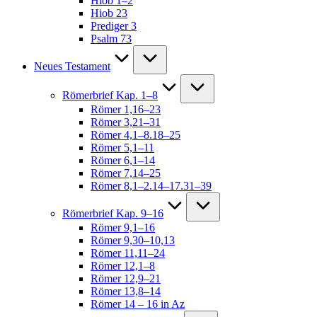
Hiob 1–2
Hiob 23
Prediger 3
Psalm 73
Neues Testament
Römerbrief Kap. 1–8
Römer 1,16–23
Römer 3,21–31
Römer 4,1–8.18–25
Römer 5,1–11
Römer 6,1–14
Römer 7,14–25
Römer 8,1–2.14–17.31–39
Römerbrief Kap. 9–16
Römer 9,1–16
Römer 9,30–10,13
Römer 11,11–24
Römer 12,1–8
Römer 12,9–21
Römer 13,8–14
Römer 14 – 16 in Az