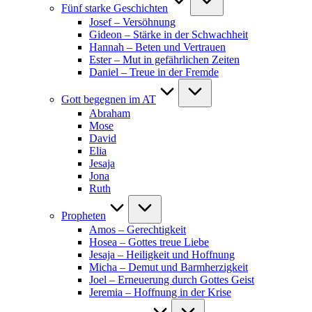
Fünf starke Geschichten
Josef – Versöhnung
Gideon – Stärke in der Schwachheit
Hannah – Beten und Vertrauen
Ester – Mut in gefährlichen Zeiten
Daniel – Treue in der Fremde
Gott begegnen im AT
Abraham
Mose
David
Elia
Jesaja
Jona
Ruth
Propheten
Amos – Gerechtigkeit
Hosea – Gottes treue Liebe
Jesaja – Heiligkeit und Hoffnung
Micha – Demut und Barmherzigkeit
Joel – Erneuerung durch Gottes Geist
Jeremia – Hoffnung in der Krise