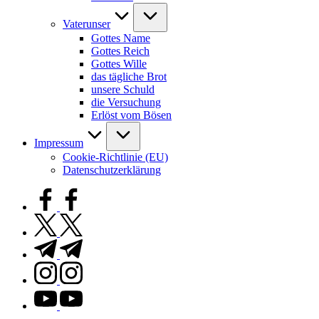
Vaterunser
Gottes Name
Gottes Reich
Gottes Wille
das tägliche Brot
unsere Schuld
die Versuchung
Erlöst vom Bösen
Impressum
Cookie-Richtlinie (EU)
Datenschutzerklärung
facebook.com
twitter.com
t.me
instagram.com
youtube.com