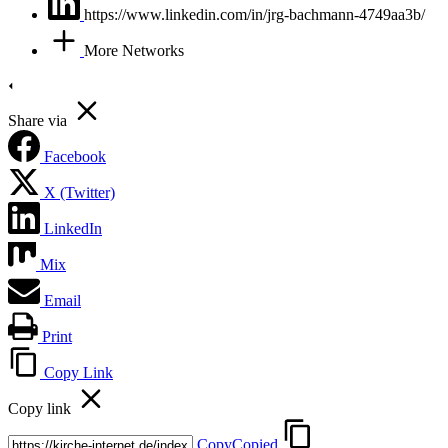
https://www.linkedin.com/in/jrg-bachmann-4749aa3b/
More Networks
Share via
Facebook
X (Twitter)
LinkedIn
Mix
Email
Print
Copy Link
Copy link
Copy
Copied