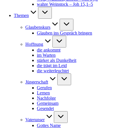
wahre Weinstock – Joh 15,1–5
Themen
Glaubenskurs
Glauben ins Gespräch bringen
Hoffnung
die ankommt
im Warten
stärker als Dunkelheit
die trägt im Leid
die weiterleuchtet
Jüngerschaft
Gerufen
Lernen
Nachfolge
Gemeinsam
Gesendet
Vaterunser
Gottes Name