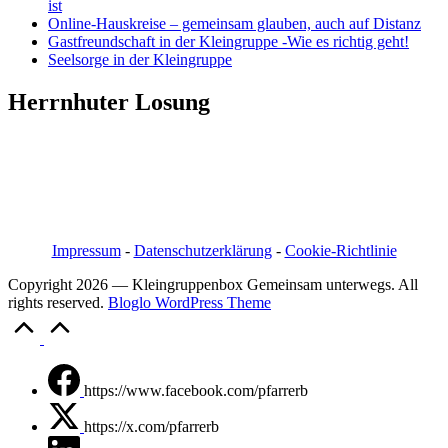
ist
Online-Hauskreise – gemeinsam glauben, auch auf Distanz
Gastfreundschaft in der Kleingruppe -Wie es richtig geht!
Seelsorge in der Kleingruppe
Herrnhuter Losung
Pfarrer i.R. Jörg Bachmann
Mittelstraße 20a
04617 Kriebitzsch
Mobil 03448/3890595
Email: pfarrerb@pfarrerb.de
Impressum
-
Datenschutzerklärung
-
Cookie-Richtlinie
Copyright 2026 — Kleingruppenbox Gemeinsam unterwegs. All
rights reserved.
Bloglo WordPress Theme
Scroll
to
Top
https://www.facebook.com/pfarrerb
https://x.com/pfarrerb