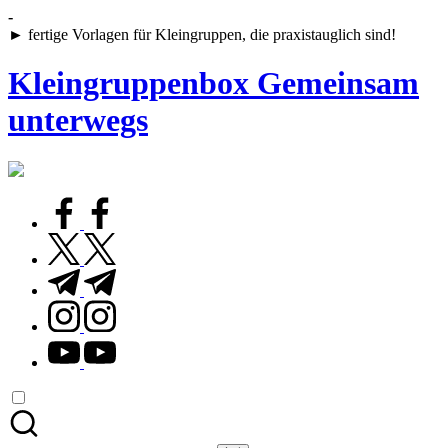
Skip
-
to
► fertige Vorlagen für Kleingruppen, die praxistauglich sind!
content
Kleingruppenbox Gemeinsam
unterwegs
Gemeinsam
glauben,
wachsen,
facebook.com
leben
twitter.com
t.me
instagram.com
youtube.com