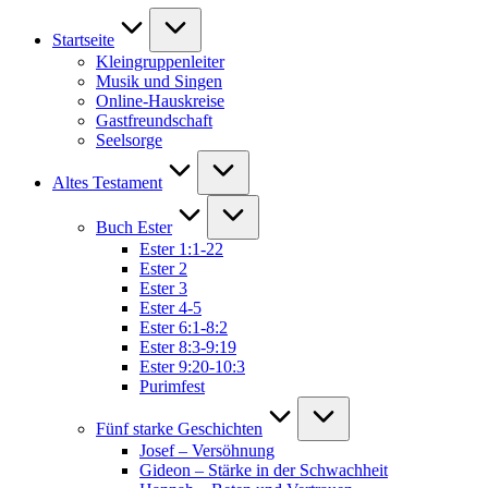
Startseite
Kleingruppenleiter
Musik und Singen
Online-Hauskreise
Gastfreundschaft
Seelsorge
Altes Testament
Buch Ester
Ester 1:1-22
Ester 2
Ester 3
Ester 4-5
Ester 6:1-8:2
Ester 8:3-9:19
Ester 9:20-10:3
Purimfest
Fünf starke Geschichten
Josef – Versöhnung
Gideon – Stärke in der Schwachheit