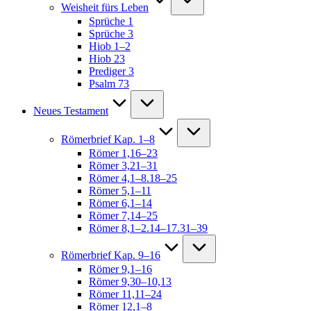
Weisheit fürs Leben
Sprüche 1
Sprüche 3
Hiob 1–2
Hiob 23
Prediger 3
Psalm 73
Neues Testament
Römerbrief Kap. 1–8
Römer 1,16–23
Römer 3,21–31
Römer 4,1–8.18–25
Römer 5,1–11
Römer 6,1–14
Römer 7,14–25
Römer 8,1–2.14–17.31–39
Römerbrief Kap. 9–16
Römer 9,1–16
Römer 9,30–10,13
Römer 11,11–24
Römer 12,1–8