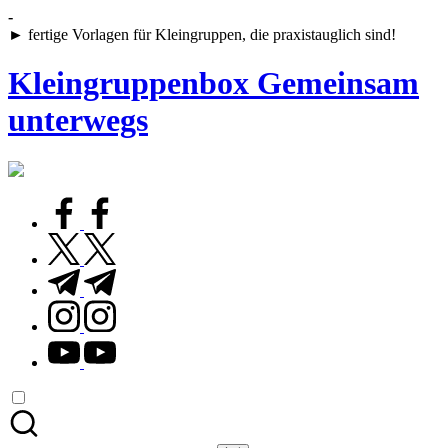
Skip
-
to
► fertige Vorlagen für Kleingruppen, die praxistauglich sind!
content
Kleingruppenbox Gemeinsam
unterwegs
Gemeinsam
glauben,
wachsen,
facebook.com
leben
twitter.com
t.me
instagram.com
youtube.com