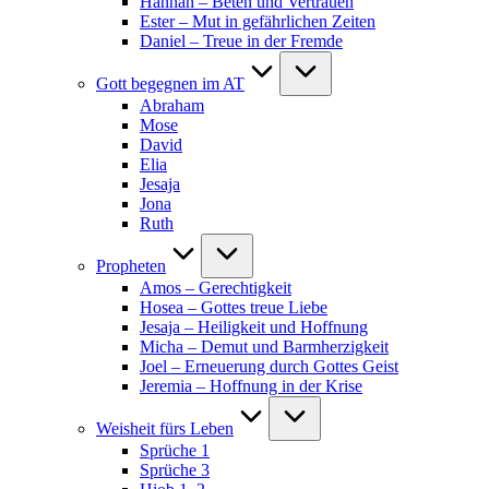
Hannah – Beten und Vertrauen
Ester – Mut in gefährlichen Zeiten
Daniel – Treue in der Fremde
Gott begegnen im AT
Abraham
Mose
David
Elia
Jesaja
Jona
Ruth
Propheten
Amos – Gerechtigkeit
Hosea – Gottes treue Liebe
Jesaja – Heiligkeit und Hoffnung
Micha – Demut und Barmherzigkeit
Joel – Erneuerung durch Gottes Geist
Jeremia – Hoffnung in der Krise
Weisheit fürs Leben
Sprüche 1
Sprüche 3