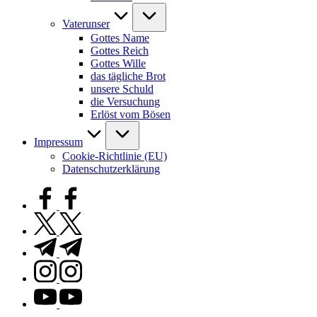
Vaterunser
Gottes Name
Gottes Reich
Gottes Wille
das tägliche Brot
unsere Schuld
die Versuchung
Erlöst vom Bösen
Impressum
Cookie-Richtlinie (EU)
Datenschutzerklärung
facebook.com
twitter.com
t.me
instagram.com
youtube.com