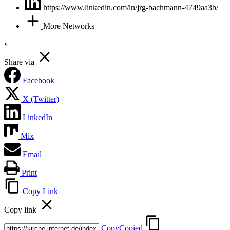
https://www.linkedin.com/in/jrg-bachmann-4749aa3b/
More Networks
Share via
Facebook
X (Twitter)
LinkedIn
Mix
Email
Print
Copy Link
Copy link
Copy
Copied