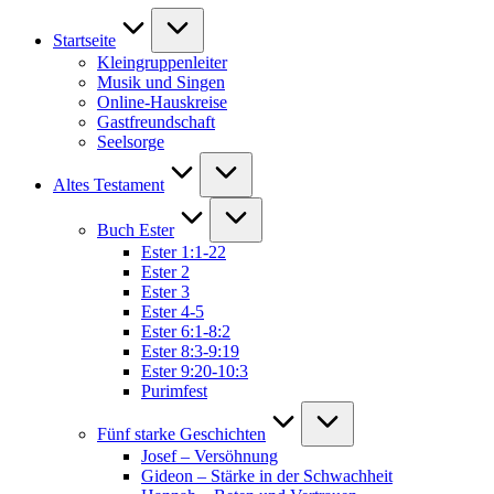
Startseite
Kleingruppenleiter
Musik und Singen
Online-Hauskreise
Gastfreundschaft
Seelsorge
Altes Testament
Buch Ester
Ester 1:1-22
Ester 2
Ester 3
Ester 4-5
Ester 6:1-8:2
Ester 8:3-9:19
Ester 9:20-10:3
Purimfest
Fünf starke Geschichten
Josef – Versöhnung
Gideon – Stärke in der Schwachheit