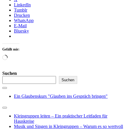
LinkedIn
Tumblr
Drucken
WhatsApp
E-Mail
Bluesky
Gefällt mir:
Wird
geladen …
Suchen
Suchen
Ein Glaubenskurs "Glauben ins Gespräch bringen"
Kleingruppen leiten – Ein praktischer Leitfaden für
Hauskreise
Musik und Singen in Kleingruppen – Warum es so wertvoll