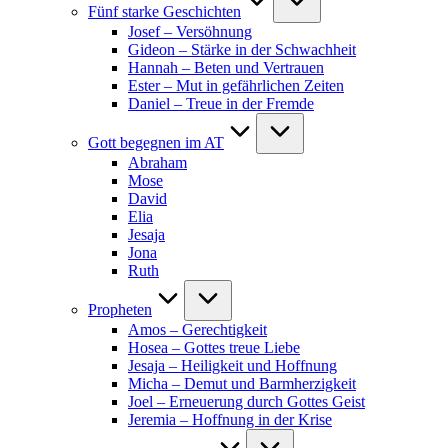
Fünf starke Geschichten
Josef – Versöhnung
Gideon – Stärke in der Schwachheit
Hannah – Beten und Vertrauen
Ester – Mut in gefährlichen Zeiten
Daniel – Treue in der Fremde
Gott begegnen im AT
Abraham
Mose
David
Elia
Jesaja
Jona
Ruth
Propheten
Amos – Gerechtigkeit
Hosea – Gottes treue Liebe
Jesaja – Heiligkeit und Hoffnung
Micha – Demut und Barmherzigkeit
Joel – Erneuerung durch Gottes Geist
Jeremia – Hoffnung in der Krise