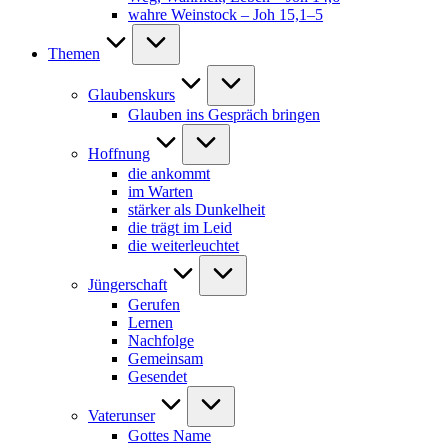
wahre Weinstock – Joh 15,1–5
Themen
Glaubenskurs
Glauben ins Gespräch bringen
Hoffnung
die ankommt
im Warten
stärker als Dunkelheit
die trägt im Leid
die weiterleuchtet
Jüngerschaft
Gerufen
Lernen
Nachfolge
Gemeinsam
Gesendet
Vaterunser
Gottes Name