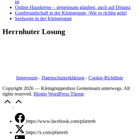
ist
Online-Hauskreise – gemeinsam glauben, auch auf Distanz
Gastfreundschaft in der Kleingruppe -Wie es richtig geht!
Seelsorge in der Kleingruppe
Herrnhuter Losung
Pfarrer i.R. Jörg Bachmann
Mittelstraße 20a
04617 Kriebitzsch
Mobil 03448/3890595
Email: pfarrerb@pfarrerb.de
Impressum
-
Datenschutzerklärung
-
Cookie-Richtlinie
Copyright 2026 — Kleingruppenbox Gemeinsam unterwegs. All
rights reserved.
Bloglo WordPress Theme
Scroll
to
Top
https://www.facebook.com/pfarrerb
https://x.com/pfarrerb