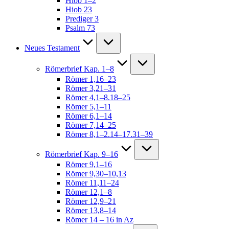
Hiob 1–2
Hiob 23
Prediger 3
Psalm 73
Neues Testament
Römerbrief Kap. 1–8
Römer 1,16–23
Römer 3,21–31
Römer 4,1–8.18–25
Römer 5,1–11
Römer 6,1–14
Römer 7,14–25
Römer 8,1–2.14–17.31–39
Römerbrief Kap. 9–16
Römer 9,1–16
Römer 9,30–10,13
Römer 11,11–24
Römer 12,1–8
Römer 12,9–21
Römer 13,8–14
Römer 14 – 16 in Az