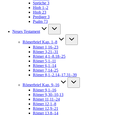
Sprüche 3
Hiob 1–2
Hiob 23
Prediger 3
Psalm 73
Neues Testament
Römerbrief Kap. 1–8
Römer 1,16–23
Römer 3,21–31
Römer 4,1–8.18–25
Römer 5,1–11
Römer 6,1–14
Römer 7,14–25
Römer 8,1–2.14–17.31–39
Römerbrief Kap. 9–16
Römer 9,1–16
Römer 9,30–10,13
Römer 11,11–24
Römer 12,1–8
Römer 12,9–21
Römer 13,8–14