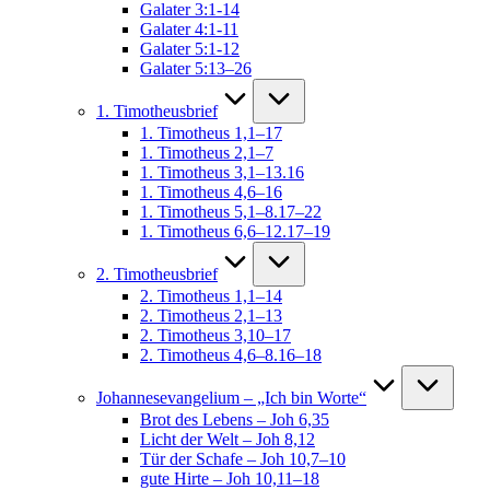
Galater 3:1-14
Galater 4:1-11
Galater 5:1-12
Galater 5:13–26
1. Timotheusbrief
1. Timotheus 1,1–17
1. Timotheus 2,1–7
1. Timotheus 3,1–13.16
1. Timotheus 4,6–16
1. Timotheus 5,1–8.17–22
1. Timotheus 6,6–12.17–19
2. Timotheusbrief
2. Timotheus 1,1–14
2. Timotheus 2,1–13
2. Timotheus 3,10–17
2. Timotheus 4,6–8.16–18
Johannesevangelium – „Ich bin Worte“
Brot des Lebens – Joh 6,35
Licht der Welt – Joh 8,12
Tür der Schafe – Joh 10,7–10
gute Hirte – Joh 10,11–18