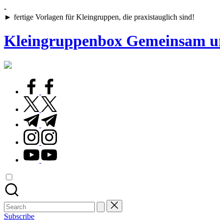
Skip
-
to
► fertige Vorlagen für Kleingruppen, die praxistauglich sind!
content
Kleingruppenbox Gemeinsam u
Gemeinsam
glauben,
wachsen,
facebook.com
leben
twitter.com
t.me
instagram.com
youtube.com
Search
for:
Subscribe