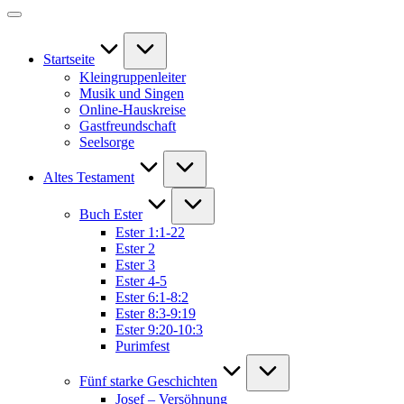
Startseite
Kleingruppenleiter
Musik und Singen
Online-Hauskreise
Gastfreundschaft
Seelsorge
Altes Testament
Buch Ester
Ester 1:1-22
Ester 2
Ester 3
Ester 4-5
Ester 6:1-8:2
Ester 8:3-9:19
Ester 9:20-10:3
Purimfest
Fünf starke Geschichten
Josef – Versöhnung