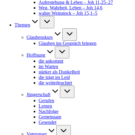
Auferstehung & Leben – Joh 11,25–27
Weg, Wahrheit, Leben – Joh 14,6
wahre Weinstock – Joh 15,1–5
Themen
Glaubenskurs
Glauben ins Gespräch bringen
Hoffnung
die ankommt
im Warten
stärker als Dunkelheit
die trägt im Leid
die weiterleuchtet
Jüngerschaft
Gerufen
Lernen
Nachfolge
Gemeinsam
Gesendet
Vaterunser