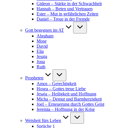
Gideon – Stärke in der Schwachheit
Hannah – Beten und Vertrauen
Ester – Mut in gefährlichen Zeiten
Daniel – Treue in der Fremde
Gott begegnen im AT
Abraham
Mose
David
Elia
Jesaja
Jona
Ruth
Propheten
Amos – Gerechtigkeit
Hosea – Gottes treue Liebe
Jesaja – Heiligkeit und Hoffnung
Micha – Demut und Barmherzigkeit
Joel – Erneuerung durch Gottes Geist
Jeremia – Hoffnung in der Krise
Weisheit fürs Leben
Sprüche 1