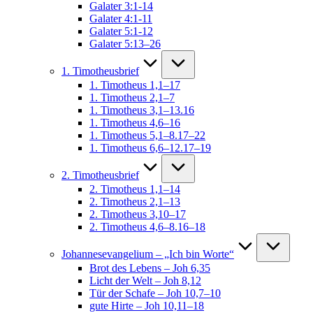
Galater 3:1-14
Galater 4:1-11
Galater 5:1-12
Galater 5:13–26
1. Timotheusbrief
1. Timotheus 1,1–17
1. Timotheus 2,1–7
1. Timotheus 3,1–13.16
1. Timotheus 4,6–16
1. Timotheus 5,1–8.17–22
1. Timotheus 6,6–12.17–19
2. Timotheusbrief
2. Timotheus 1,1–14
2. Timotheus 2,1–13
2. Timotheus 3,10–17
2. Timotheus 4,6–8.16–18
Johannesevangelium – „Ich bin Worte“
Brot des Lebens – Joh 6,35
Licht der Welt – Joh 8,12
Tür der Schafe – Joh 10,7–10
gute Hirte – Joh 10,11–18