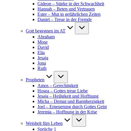
Gideon – Stärke in der Schwachheit
Hannah – Beten und Vertrauen
Ester – Mut in gefährlichen Zeiten
Daniel – Treue in der Fremde
Gott begegnen im AT
Abraham
Mose
David
Elia
Jesaja
Jona
Ruth
Propheten
Amos – Gerechtigkeit
Hosea – Gottes treue Liebe
Jesaja – Heiligkeit und Hoffnung
Micha – Demut und Barmherzigkeit
Joel – Erneuerung durch Gottes Geist
Jeremia – Hoffnung in der Krise
Weisheit fürs Leben
Sprüche 1