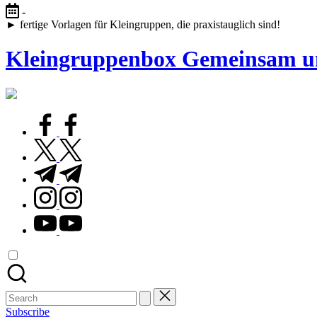
Skip
-
to
► fertige Vorlagen für Kleingruppen, die praxistauglich sind!
content
Kleingruppenbox Gemeinsam u
Gemeinsam
glauben,
wachsen,
facebook.com
leben
twitter.com
t.me
instagram.com
youtube.com
Search
for:
Subscribe