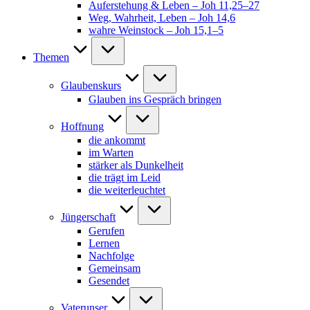
Auferstehung & Leben – Joh 11,25–27
Weg, Wahrheit, Leben – Joh 14,6
wahre Weinstock – Joh 15,1–5
Themen
Glaubenskurs
Glauben ins Gespräch bringen
Hoffnung
die ankommt
im Warten
stärker als Dunkelheit
die trägt im Leid
die weiterleuchtet
Jüngerschaft
Gerufen
Lernen
Nachfolge
Gemeinsam
Gesendet
Vaterunser