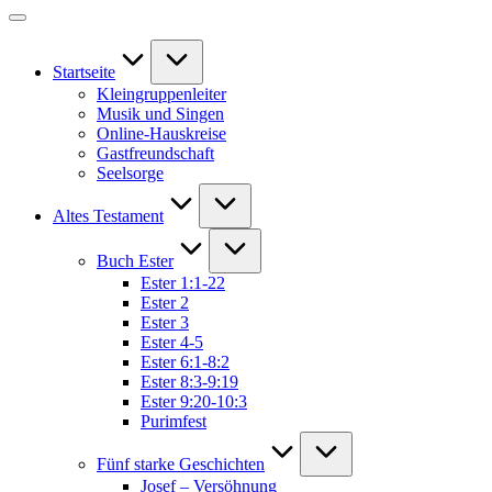
Startseite
Kleingruppenleiter
Musik und Singen
Online-Hauskreise
Gastfreundschaft
Seelsorge
Altes Testament
Buch Ester
Ester 1:1-22
Ester 2
Ester 3
Ester 4-5
Ester 6:1-8:2
Ester 8:3-9:19
Ester 9:20-10:3
Purimfest
Fünf starke Geschichten
Josef – Versöhnung