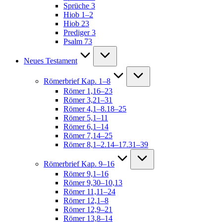
Sprüche 3
Hiob 1–2
Hiob 23
Prediger 3
Psalm 73
Neues Testament
Römerbrief Kap. 1–8
Römer 1,16–23
Römer 3,21–31
Römer 4,1–8.18–25
Römer 5,1–11
Römer 6,1–14
Römer 7,14–25
Römer 8,1–2.14–17.31–39
Römerbrief Kap. 9–16
Römer 9,1–16
Römer 9,30–10,13
Römer 11,11–24
Römer 12,1–8
Römer 12,9–21
Römer 13,8–14