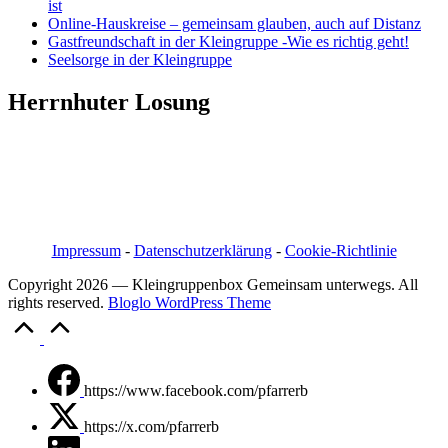
ist
Online-Hauskreise – gemeinsam glauben, auch auf Distanz
Gastfreundschaft in der Kleingruppe -Wie es richtig geht!
Seelsorge in der Kleingruppe
Herrnhuter Losung
Pfarrer i.R. Jörg Bachmann
Mittelstraße 20a
04617 Kriebitzsch
Mobil 03448/3890595
Email: pfarrerb@pfarrerb.de
Impressum
-
Datenschutzerklärung
-
Cookie-Richtlinie
Copyright 2026 — Kleingruppenbox Gemeinsam unterwegs. All
rights reserved.
Bloglo WordPress Theme
Scroll
to
Top
https://www.facebook.com/pfarrerb
https://x.com/pfarrerb