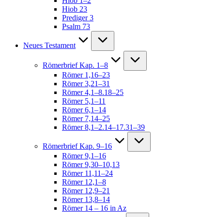
Hiob 1–2
Hiob 23
Prediger 3
Psalm 73
Neues Testament
Römerbrief Kap. 1–8
Römer 1,16–23
Römer 3,21–31
Römer 4,1–8.18–25
Römer 5,1–11
Römer 6,1–14
Römer 7,14–25
Römer 8,1–2.14–17.31–39
Römerbrief Kap. 9–16
Römer 9,1–16
Römer 9,30–10,13
Römer 11,11–24
Römer 12,1–8
Römer 12,9–21
Römer 13,8–14
Römer 14 – 16 in Az