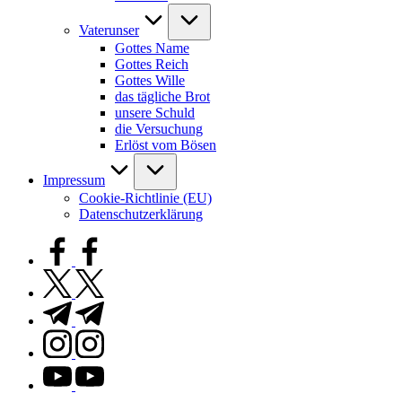
Vaterunser
Gottes Name
Gottes Reich
Gottes Wille
das tägliche Brot
unsere Schuld
die Versuchung
Erlöst vom Bösen
Impressum
Cookie-Richtlinie (EU)
Datenschutzerklärung
facebook.com
twitter.com
t.me
instagram.com
youtube.com