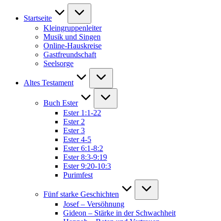
Startseite
Kleingruppenleiter
Musik und Singen
Online-Hauskreise
Gastfreundschaft
Seelsorge
Altes Testament
Buch Ester
Ester 1:1-22
Ester 2
Ester 3
Ester 4-5
Ester 6:1-8:2
Ester 8:3-9:19
Ester 9:20-10:3
Purimfest
Fünf starke Geschichten
Josef – Versöhnung
Gideon – Stärke in der Schwachheit