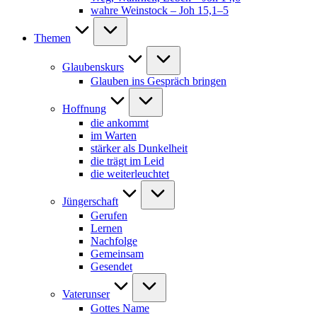
wahre Weinstock – Joh 15,1–5
Themen
Glaubenskurs
Glauben ins Gespräch bringen
Hoffnung
die ankommt
im Warten
stärker als Dunkelheit
die trägt im Leid
die weiterleuchtet
Jüngerschaft
Gerufen
Lernen
Nachfolge
Gemeinsam
Gesendet
Vaterunser
Gottes Name