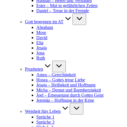
Hannah – Beten und Vertrauen
Ester – Mut in gefährlichen Zeiten
Daniel – Treue in der Fremde
Gott begegnen im AT
Abraham
Mose
David
Elia
Jesaja
Jona
Ruth
Propheten
Amos – Gerechtigkeit
Hosea – Gottes treue Liebe
Jesaja – Heiligkeit und Hoffnung
Micha – Demut und Barmherzigkeit
Joel – Erneuerung durch Gottes Geist
Jeremia – Hoffnung in der Krise
Weisheit fürs Leben
Sprüche 1
Sprüche 3