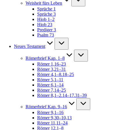
Weisheit fürs Leben
Sprüche 1
Sprüche 3
Hiob 1–2
Hiob 23
Prediger 3
Psalm 73
Neues Testament
Römerbrief Kap. 1–8
Römer 1,16–23
Römer 3,21–31
Römer 4,1–8.18–25
Römer 5,1–11
Römer 6,1–14
Römer 7,14–25
Römer 8,1–2.14–17.31–39
Römerbrief Kap. 9–16
Römer 9,1–16
Römer 9,30–10,13
Römer 11,11–24
Römer 12,1–8