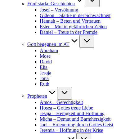
Fünf starke Geschichten
Josef – Versöhnung
Gideon – Stärke in der Schwachheit
Hannah – Beten und Vertrauen
Ester – Mut in gefährlichen Zeiten
Daniel – Treue in der Fremde
Gott begegnen im AT
Abraham
Mose
David
Elia
Jesaja
Jona
Ruth
Propheten
Amos – Gerechtigkeit
Hosea – Gottes treue Liebe
Jesaja – Heiligkeit und Hoffnung
Micha – Demut und Barmherzigkeit
Joel – Erneuerung durch Gottes Geist
Jeremia – Hoffnung in der Krise