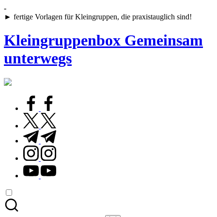
Skip
-
to
► fertige Vorlagen für Kleingruppen, die praxistauglich sind!
content
Kleingruppenbox Gemeinsam
unterwegs
Gemeinsam
glauben,
wachsen,
facebook.com
leben
twitter.com
t.me
instagram.com
youtube.com