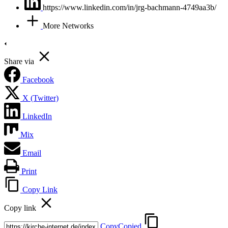
https://www.linkedin.com/in/jrg-bachmann-4749aa3b/
More Networks
Share via
Facebook
X (Twitter)
LinkedIn
Mix
Email
Print
Copy Link
Copy link
Copy
Copied