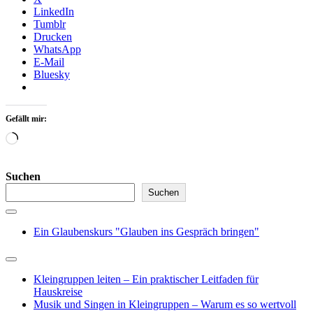
LinkedIn
Tumblr
Drucken
WhatsApp
E-Mail
Bluesky
Gefällt mir:
Wird
geladen …
Suchen
Suchen
Ein Glaubenskurs "Glauben ins Gespräch bringen"
Kleingruppen leiten – Ein praktischer Leitfaden für
Hauskreise
Musik und Singen in Kleingruppen – Warum es so wertvoll