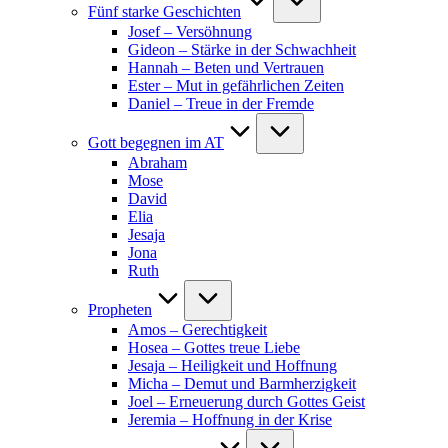
Fünf starke Geschichten
Josef – Versöhnung
Gideon – Stärke in der Schwachheit
Hannah – Beten und Vertrauen
Ester – Mut in gefährlichen Zeiten
Daniel – Treue in der Fremde
Gott begegnen im AT
Abraham
Mose
David
Elia
Jesaja
Jona
Ruth
Propheten
Amos – Gerechtigkeit
Hosea – Gottes treue Liebe
Jesaja – Heiligkeit und Hoffnung
Micha – Demut und Barmherzigkeit
Joel – Erneuerung durch Gottes Geist
Jeremia – Hoffnung in der Krise