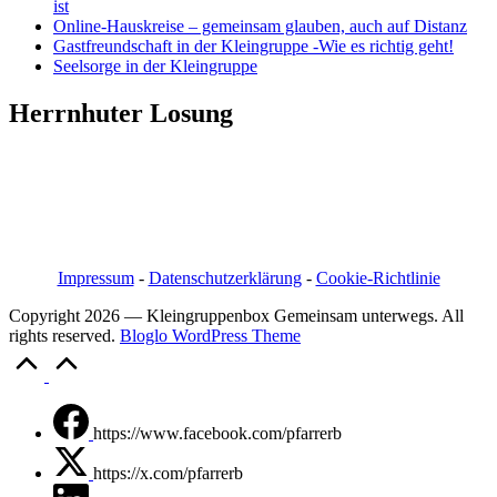
ist
Online-Hauskreise – gemeinsam glauben, auch auf Distanz
Gastfreundschaft in der Kleingruppe -Wie es richtig geht!
Seelsorge in der Kleingruppe
Herrnhuter Losung
Pfarrer i.R. Jörg Bachmann
Mittelstraße 20a
04617 Kriebitzsch
Mobil 03448/3890595
Email: pfarrerb@pfarrerb.de
Impressum
-
Datenschutzerklärung
-
Cookie-Richtlinie
Copyright 2026 — Kleingruppenbox Gemeinsam unterwegs. All
rights reserved.
Bloglo WordPress Theme
Scroll
to
Top
https://www.facebook.com/pfarrerb
https://x.com/pfarrerb