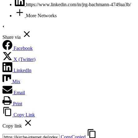
https://www.linkedin.com/in/jrg-bachmann-4749aa3b/
More Networks
Share via
Facebook
X (Twitter)
LinkedIn
Mix
Email
Print
Copy Link
Copy link
Copy
Copied