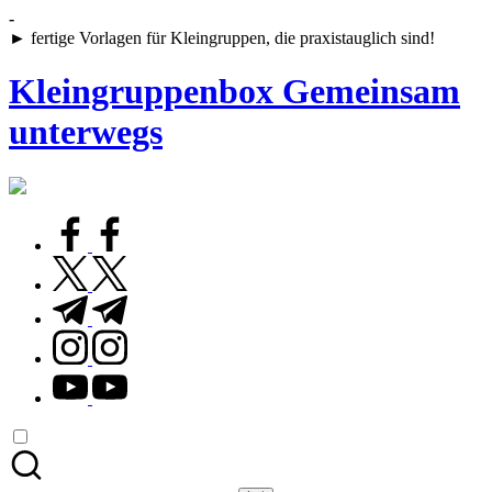
Skip
-
to
► fertige Vorlagen für Kleingruppen, die praxistauglich sind!
content
Kleingruppenbox Gemeinsam
unterwegs
Gemeinsam
glauben,
wachsen,
facebook.com
leben
twitter.com
t.me
instagram.com
youtube.com