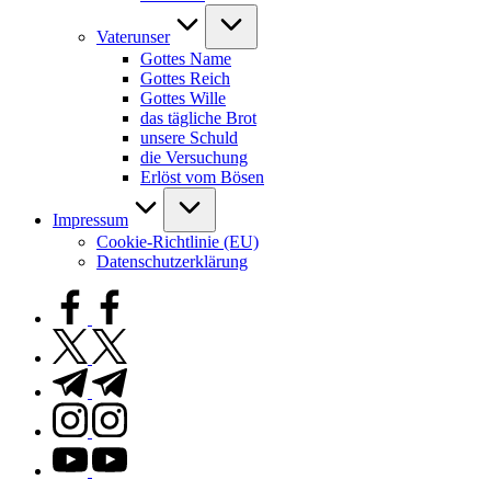
Vaterunser
Gottes Name
Gottes Reich
Gottes Wille
das tägliche Brot
unsere Schuld
die Versuchung
Erlöst vom Bösen
Impressum
Cookie-Richtlinie (EU)
Datenschutzerklärung
facebook.com
twitter.com
t.me
instagram.com
youtube.com