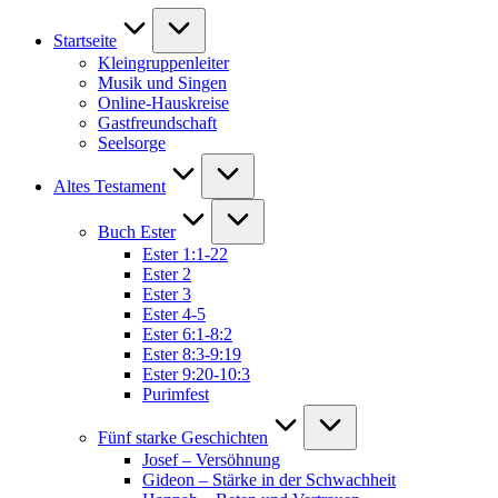
Startseite
Kleingruppenleiter
Musik und Singen
Online-Hauskreise
Gastfreundschaft
Seelsorge
Altes Testament
Buch Ester
Ester 1:1-22
Ester 2
Ester 3
Ester 4-5
Ester 6:1-8:2
Ester 8:3-9:19
Ester 9:20-10:3
Purimfest
Fünf starke Geschichten
Josef – Versöhnung
Gideon – Stärke in der Schwachheit