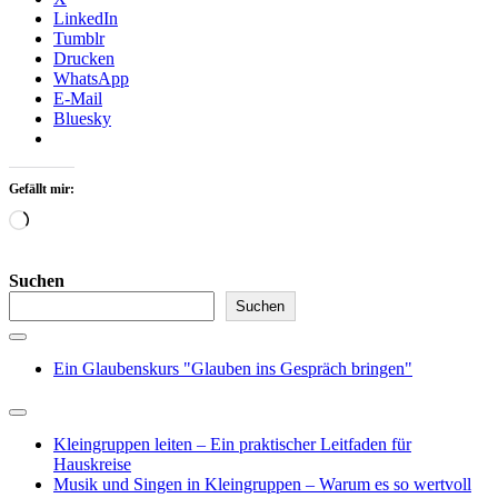
LinkedIn
Tumblr
Drucken
WhatsApp
E-Mail
Bluesky
Gefällt mir:
Wird
geladen …
Suchen
Suchen
Ein Glaubenskurs "Glauben ins Gespräch bringen"
Kleingruppen leiten – Ein praktischer Leitfaden für
Hauskreise
Musik und Singen in Kleingruppen – Warum es so wertvoll