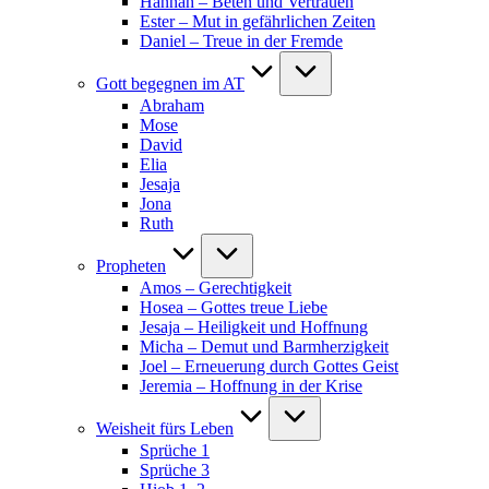
Hannah – Beten und Vertrauen
Ester – Mut in gefährlichen Zeiten
Daniel – Treue in der Fremde
Gott begegnen im AT
Abraham
Mose
David
Elia
Jesaja
Jona
Ruth
Propheten
Amos – Gerechtigkeit
Hosea – Gottes treue Liebe
Jesaja – Heiligkeit und Hoffnung
Micha – Demut und Barmherzigkeit
Joel – Erneuerung durch Gottes Geist
Jeremia – Hoffnung in der Krise
Weisheit fürs Leben
Sprüche 1
Sprüche 3