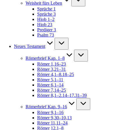
Weisheit fürs Leben
Sprüche 1
Sprüche 3
Hiob 1–2
Hiob 23
Prediger 3
Psalm 73
Neues Testament
Römerbrief Kap. 1–8
Römer 1,16–23
Römer 3,21–31
Römer 4,1–8.18–25
Römer 5,1–11
Römer 6,1–14
Römer 7,14–25
Römer 8,1–2.14–17.31–39
Römerbrief Kap. 9–16
Römer 9,1–16
Römer 9,30–10,13
Römer 11,11–24
Römer 12,1–8