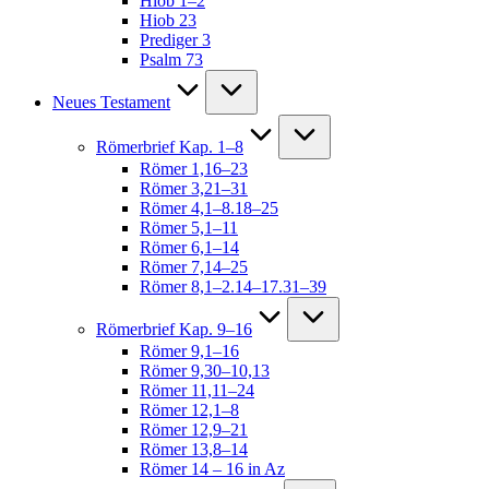
Hiob 1–2
Hiob 23
Prediger 3
Psalm 73
Neues Testament
Römerbrief Kap. 1–8
Römer 1,16–23
Römer 3,21–31
Römer 4,1–8.18–25
Römer 5,1–11
Römer 6,1–14
Römer 7,14–25
Römer 8,1–2.14–17.31–39
Römerbrief Kap. 9–16
Römer 9,1–16
Römer 9,30–10,13
Römer 11,11–24
Römer 12,1–8
Römer 12,9–21
Römer 13,8–14
Römer 14 – 16 in Az