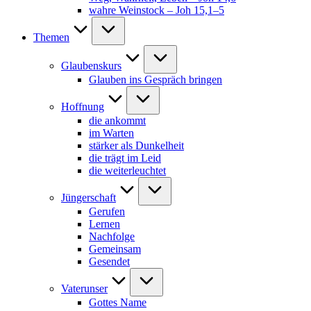
wahre Weinstock – Joh 15,1–5
Themen
Glaubenskurs
Glauben ins Gespräch bringen
Hoffnung
die ankommt
im Warten
stärker als Dunkelheit
die trägt im Leid
die weiterleuchtet
Jüngerschaft
Gerufen
Lernen
Nachfolge
Gemeinsam
Gesendet
Vaterunser
Gottes Name