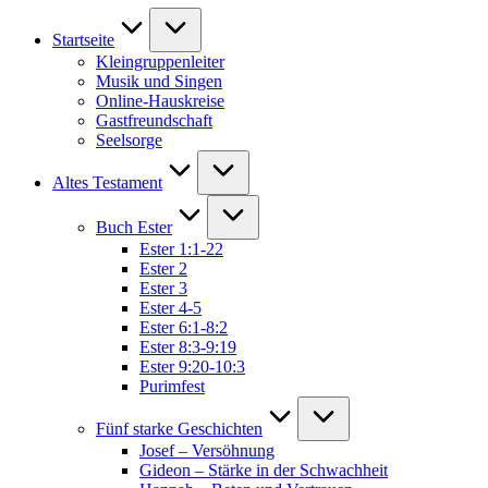
Startseite
Kleingruppenleiter
Musik und Singen
Online-Hauskreise
Gastfreundschaft
Seelsorge
Altes Testament
Buch Ester
Ester 1:1-22
Ester 2
Ester 3
Ester 4-5
Ester 6:1-8:2
Ester 8:3-9:19
Ester 9:20-10:3
Purimfest
Fünf starke Geschichten
Josef – Versöhnung
Gideon – Stärke in der Schwachheit