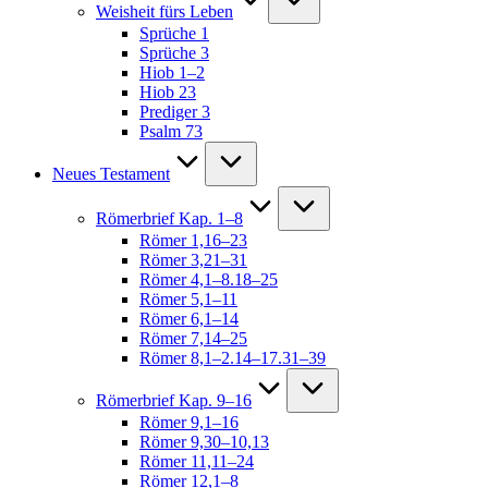
Weisheit fürs Leben
Sprüche 1
Sprüche 3
Hiob 1–2
Hiob 23
Prediger 3
Psalm 73
Neues Testament
Römerbrief Kap. 1–8
Römer 1,16–23
Römer 3,21–31
Römer 4,1–8.18–25
Römer 5,1–11
Römer 6,1–14
Römer 7,14–25
Römer 8,1–2.14–17.31–39
Römerbrief Kap. 9–16
Römer 9,1–16
Römer 9,30–10,13
Römer 11,11–24
Römer 12,1–8