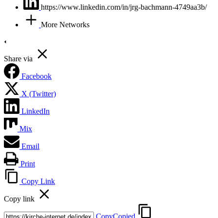
https://www.linkedin.com/in/jrg-bachmann-4749aa3b/
More Networks
Share via
Facebook
X (Twitter)
LinkedIn
Mix
Email
Print
Copy Link
Copy link
Copy
Copied