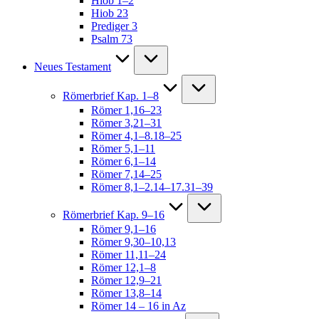
Hiob 1–2
Hiob 23
Prediger 3
Psalm 73
Neues Testament
Römerbrief Kap. 1–8
Römer 1,16–23
Römer 3,21–31
Römer 4,1–8.18–25
Römer 5,1–11
Römer 6,1–14
Römer 7,14–25
Römer 8,1–2.14–17.31–39
Römerbrief Kap. 9–16
Römer 9,1–16
Römer 9,30–10,13
Römer 11,11–24
Römer 12,1–8
Römer 12,9–21
Römer 13,8–14
Römer 14 – 16 in Az