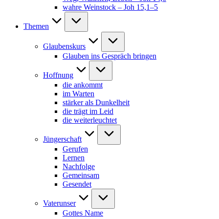
wahre Weinstock – Joh 15,1–5
Themen
Glaubenskurs
Glauben ins Gespräch bringen
Hoffnung
die ankommt
im Warten
stärker als Dunkelheit
die trägt im Leid
die weiterleuchtet
Jüngerschaft
Gerufen
Lernen
Nachfolge
Gemeinsam
Gesendet
Vaterunser
Gottes Name