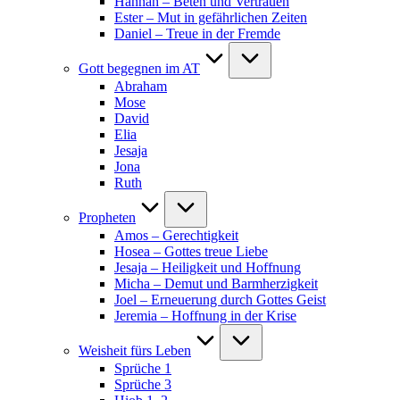
Hannah – Beten und Vertrauen
Ester – Mut in gefährlichen Zeiten
Daniel – Treue in der Fremde
Gott begegnen im AT
Abraham
Mose
David
Elia
Jesaja
Jona
Ruth
Propheten
Amos – Gerechtigkeit
Hosea – Gottes treue Liebe
Jesaja – Heiligkeit und Hoffnung
Micha – Demut und Barmherzigkeit
Joel – Erneuerung durch Gottes Geist
Jeremia – Hoffnung in der Krise
Weisheit fürs Leben
Sprüche 1
Sprüche 3