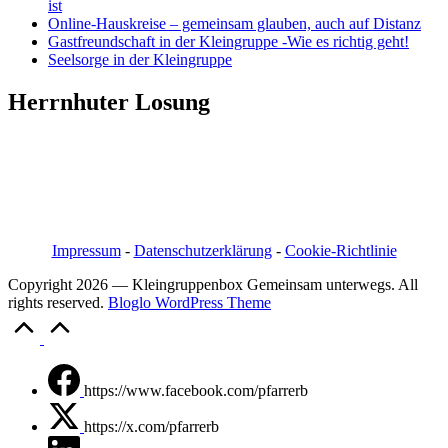
ist
Online-Hauskreise – gemeinsam glauben, auch auf Distanz
Gastfreundschaft in der Kleingruppe -Wie es richtig geht!
Seelsorge in der Kleingruppe
Herrnhuter Losung
Pfarrer i.R. Jörg Bachmann
Mittelstraße 20a
04617 Kriebitzsch
Mobil 03448/3890595
Email: pfarrerb@pfarrerb.de
Impressum
-
Datenschutzerklärung
-
Cookie-Richtlinie
Copyright 2026 — Kleingruppenbox Gemeinsam unterwegs. All
rights reserved.
Bloglo WordPress Theme
Scroll
to
Top
https://www.facebook.com/pfarrerb
https://x.com/pfarrerb