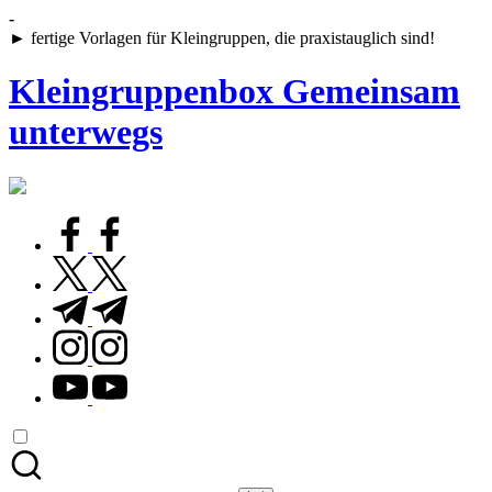
Skip
-
to
► fertige Vorlagen für Kleingruppen, die praxistauglich sind!
content
Kleingruppenbox Gemeinsam
unterwegs
Gemeinsam
glauben,
wachsen,
facebook.com
leben
twitter.com
t.me
instagram.com
youtube.com