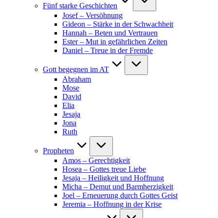
Fünf starke Geschichten
Josef – Versöhnung
Gideon – Stärke in der Schwachheit
Hannah – Beten und Vertrauen
Ester – Mut in gefährlichen Zeiten
Daniel – Treue in der Fremde
Gott begegnen im AT
Abraham
Mose
David
Elia
Jesaja
Jona
Ruth
Propheten
Amos – Gerechtigkeit
Hosea – Gottes treue Liebe
Jesaja – Heiligkeit und Hoffnung
Micha – Demut und Barmherzigkeit
Joel – Erneuerung durch Gottes Geist
Jeremia – Hoffnung in der Krise