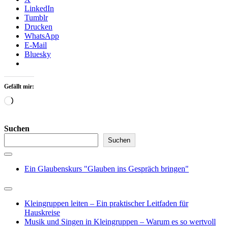
LinkedIn
Tumblr
Drucken
WhatsApp
E-Mail
Bluesky
Gefällt mir:
Wird
geladen …
Suchen
Suchen
Ein Glaubenskurs "Glauben ins Gespräch bringen"
Kleingruppen leiten – Ein praktischer Leitfaden für
Hauskreise
Musik und Singen in Kleingruppen – Warum es so wertvoll