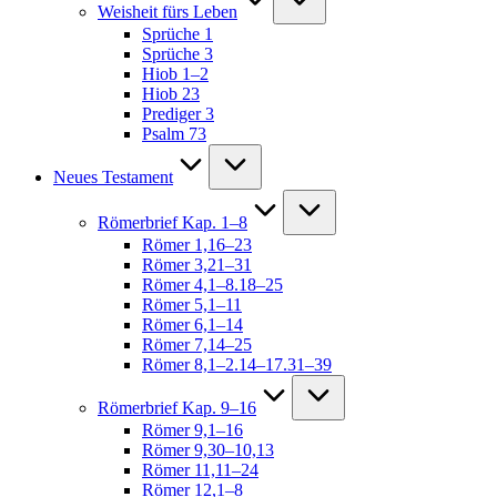
Weisheit fürs Leben
Sprüche 1
Sprüche 3
Hiob 1–2
Hiob 23
Prediger 3
Psalm 73
Neues Testament
Römerbrief Kap. 1–8
Römer 1,16–23
Römer 3,21–31
Römer 4,1–8.18–25
Römer 5,1–11
Römer 6,1–14
Römer 7,14–25
Römer 8,1–2.14–17.31–39
Römerbrief Kap. 9–16
Römer 9,1–16
Römer 9,30–10,13
Römer 11,11–24
Römer 12,1–8