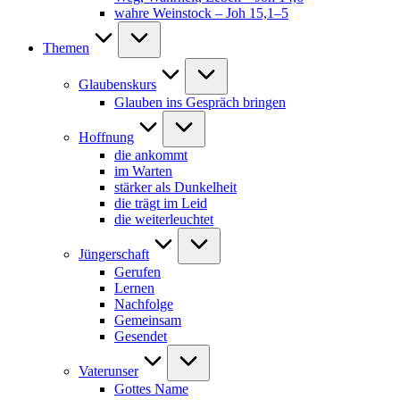
wahre Weinstock – Joh 15,1–5
Themen
Glaubenskurs
Glauben ins Gespräch bringen
Hoffnung
die ankommt
im Warten
stärker als Dunkelheit
die trägt im Leid
die weiterleuchtet
Jüngerschaft
Gerufen
Lernen
Nachfolge
Gemeinsam
Gesendet
Vaterunser
Gottes Name