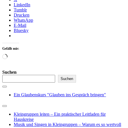
LinkedIn
Tumblr
Drucken
WhatsApp
E-Mail
Bluesky
Gefällt mir:
Wird
geladen …
Suchen
Suchen
Ein Glaubenskurs "Glauben ins Gespräch bringen"
Kleingruppen leiten – Ein praktischer Leitfaden für
Hauskreise
Musik und Singen in Kleingruppen – Warum es so wertvoll