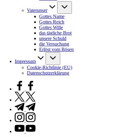
Vaterunser
Gottes Name
Gottes Reich
Gottes Wille
das tägliche Brot
unsere Schuld
die Versuchung
Erlöst vom Bösen
Impressum
Cookie-Richtlinie (EU)
Datenschutzerklärung
facebook.com
twitter.com
t.me
instagram.com
youtube.com