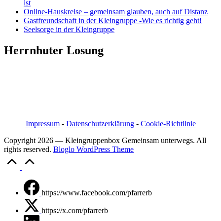
ist
Online-Hauskreise – gemeinsam glauben, auch auf Distanz
Gastfreundschaft in der Kleingruppe -Wie es richtig geht!
Seelsorge in der Kleingruppe
Herrnhuter Losung
Pfarrer i.R. Jörg Bachmann
Mittelstraße 20a
04617 Kriebitzsch
Mobil 03448/3890595
Email: pfarrerb@pfarrerb.de
Impressum
-
Datenschutzerklärung
-
Cookie-Richtlinie
Copyright 2026 — Kleingruppenbox Gemeinsam unterwegs. All
rights reserved.
Bloglo WordPress Theme
Scroll
to
Top
https://www.facebook.com/pfarrerb
https://x.com/pfarrerb