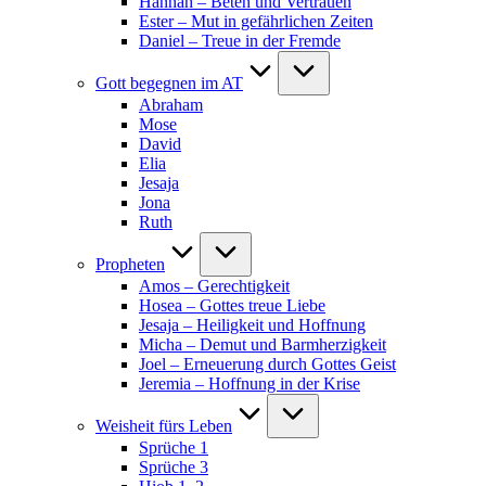
Hannah – Beten und Vertrauen
Ester – Mut in gefährlichen Zeiten
Daniel – Treue in der Fremde
Gott begegnen im AT
Abraham
Mose
David
Elia
Jesaja
Jona
Ruth
Propheten
Amos – Gerechtigkeit
Hosea – Gottes treue Liebe
Jesaja – Heiligkeit und Hoffnung
Micha – Demut und Barmherzigkeit
Joel – Erneuerung durch Gottes Geist
Jeremia – Hoffnung in der Krise
Weisheit fürs Leben
Sprüche 1
Sprüche 3