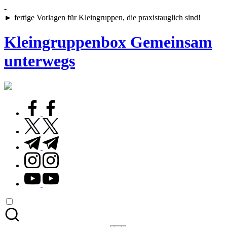
Skip
-
to
► fertige Vorlagen für Kleingruppen, die praxistauglich sind!
content
Kleingruppenbox Gemeinsam
unterwegs
Gemeinsam
glauben,
wachsen,
facebook.com
leben
twitter.com
t.me
instagram.com
youtube.com