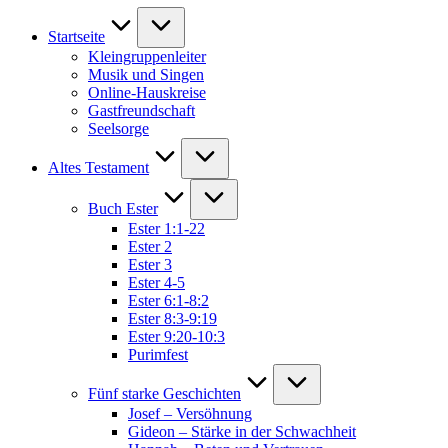
Startseite
Kleingruppenleiter
Musik und Singen
Online-Hauskreise
Gastfreundschaft
Seelsorge
Altes Testament
Buch Ester
Ester 1:1-22
Ester 2
Ester 3
Ester 4-5
Ester 6:1-8:2
Ester 8:3-9:19
Ester 9:20-10:3
Purimfest
Fünf starke Geschichten
Josef – Versöhnung
Gideon – Stärke in der Schwachheit