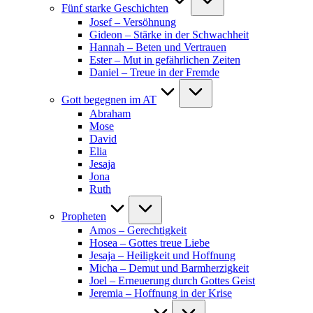
Fünf starke Geschichten
Josef – Versöhnung
Gideon – Stärke in der Schwachheit
Hannah – Beten und Vertrauen
Ester – Mut in gefährlichen Zeiten
Daniel – Treue in der Fremde
Gott begegnen im AT
Abraham
Mose
David
Elia
Jesaja
Jona
Ruth
Propheten
Amos – Gerechtigkeit
Hosea – Gottes treue Liebe
Jesaja – Heiligkeit und Hoffnung
Micha – Demut und Barmherzigkeit
Joel – Erneuerung durch Gottes Geist
Jeremia – Hoffnung in der Krise