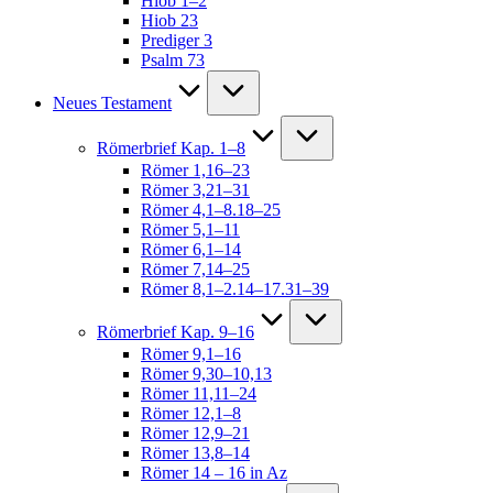
Hiob 1–2
Hiob 23
Prediger 3
Psalm 73
Neues Testament
Römerbrief Kap. 1–8
Römer 1,16–23
Römer 3,21–31
Römer 4,1–8.18–25
Römer 5,1–11
Römer 6,1–14
Römer 7,14–25
Römer 8,1–2.14–17.31–39
Römerbrief Kap. 9–16
Römer 9,1–16
Römer 9,30–10,13
Römer 11,11–24
Römer 12,1–8
Römer 12,9–21
Römer 13,8–14
Römer 14 – 16 in Az