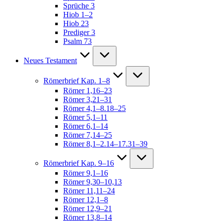
Sprüche 3
Hiob 1–2
Hiob 23
Prediger 3
Psalm 73
Neues Testament
Römerbrief Kap. 1–8
Römer 1,16–23
Römer 3,21–31
Römer 4,1–8.18–25
Römer 5,1–11
Römer 6,1–14
Römer 7,14–25
Römer 8,1–2.14–17.31–39
Römerbrief Kap. 9–16
Römer 9,1–16
Römer 9,30–10,13
Römer 11,11–24
Römer 12,1–8
Römer 12,9–21
Römer 13,8–14