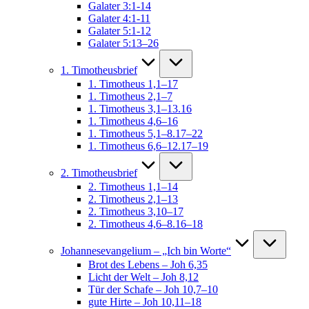
Galater 3:1-14
Galater 4:1-11
Galater 5:1-12
Galater 5:13–26
1. Timotheusbrief
1. Timotheus 1,1–17
1. Timotheus 2,1–7
1. Timotheus 3,1–13.16
1. Timotheus 4,6–16
1. Timotheus 5,1–8.17–22
1. Timotheus 6,6–12.17–19
2. Timotheusbrief
2. Timotheus 1,1–14
2. Timotheus 2,1–13
2. Timotheus 3,10–17
2. Timotheus 4,6–8.16–18
Johannesevangelium – „Ich bin Worte“
Brot des Lebens – Joh 6,35
Licht der Welt – Joh 8,12
Tür der Schafe – Joh 10,7–10
gute Hirte – Joh 10,11–18