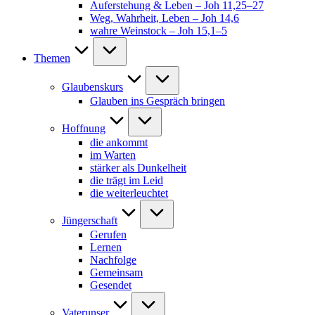
Auferstehung & Leben – Joh 11,25–27
Weg, Wahrheit, Leben – Joh 14,6
wahre Weinstock – Joh 15,1–5
Themen
Glaubenskurs
Glauben ins Gespräch bringen
Hoffnung
die ankommt
im Warten
stärker als Dunkelheit
die trägt im Leid
die weiterleuchtet
Jüngerschaft
Gerufen
Lernen
Nachfolge
Gemeinsam
Gesendet
Vaterunser