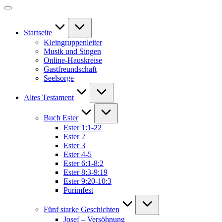
Startseite
Kleingruppenleiter
Musik und Singen
Online-Hauskreise
Gastfreundschaft
Seelsorge
Altes Testament
Buch Ester
Ester 1:1-22
Ester 2
Ester 3
Ester 4-5
Ester 6:1-8:2
Ester 8:3-9:19
Ester 9:20-10:3
Purimfest
Fünf starke Geschichten
Josef – Versöhnung