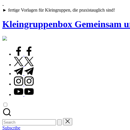
Skip
-
to
► fertige Vorlagen für Kleingruppen, die praxistauglich sind!
content
Kleingruppenbox Gemeinsam u
Gemeinsam
glauben,
wachsen,
facebook.com
leben
twitter.com
t.me
instagram.com
youtube.com
Search
for:
Subscribe