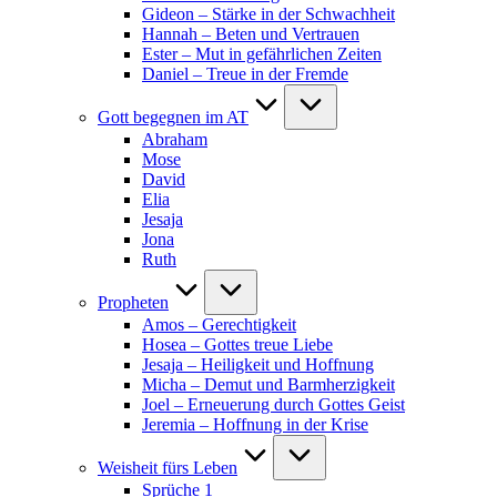
Gideon – Stärke in der Schwachheit
Hannah – Beten und Vertrauen
Ester – Mut in gefährlichen Zeiten
Daniel – Treue in der Fremde
Gott begegnen im AT
Abraham
Mose
David
Elia
Jesaja
Jona
Ruth
Propheten
Amos – Gerechtigkeit
Hosea – Gottes treue Liebe
Jesaja – Heiligkeit und Hoffnung
Micha – Demut und Barmherzigkeit
Joel – Erneuerung durch Gottes Geist
Jeremia – Hoffnung in der Krise
Weisheit fürs Leben
Sprüche 1