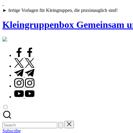
Skip
-
to
► fertige Vorlagen für Kleingruppen, die praxistauglich sind!
content
Kleingruppenbox Gemeinsam u
Gemeinsam
glauben,
wachsen,
facebook.com
leben
twitter.com
t.me
instagram.com
youtube.com
Search
for:
Subscribe