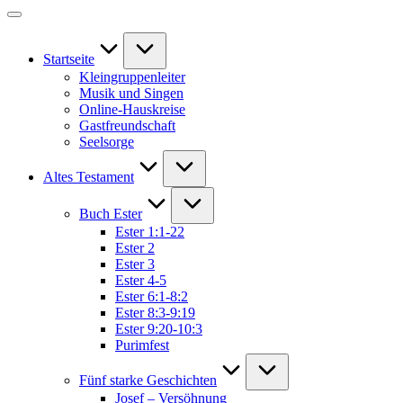
Startseite
Kleingruppenleiter
Musik und Singen
Online-Hauskreise
Gastfreundschaft
Seelsorge
Altes Testament
Buch Ester
Ester 1:1-22
Ester 2
Ester 3
Ester 4-5
Ester 6:1-8:2
Ester 8:3-9:19
Ester 9:20-10:3
Purimfest
Fünf starke Geschichten
Josef – Versöhnung