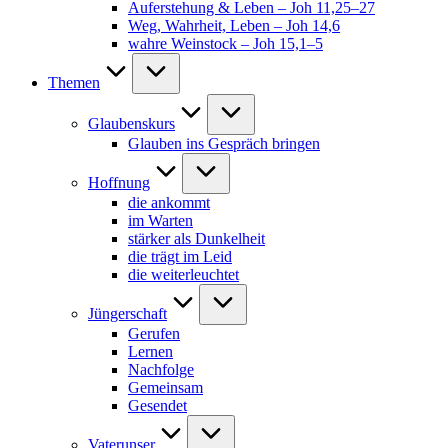
Auferstehung & Leben – Joh 11,25–27
Weg, Wahrheit, Leben – Joh 14,6
wahre Weinstock – Joh 15,1–5
Themen
Glaubenskurs
Glauben ins Gespräch bringen
Hoffnung
die ankommt
im Warten
stärker als Dunkelheit
die trägt im Leid
die weiterleuchtet
Jüngerschaft
Gerufen
Lernen
Nachfolge
Gemeinsam
Gesendet
Vaterunser