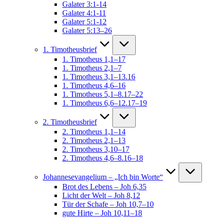
Galater 3:1-14
Galater 4:1-11
Galater 5:1-12
Galater 5:13–26
1. Timotheusbrief
1. Timotheus 1,1–17
1. Timotheus 2,1–7
1. Timotheus 3,1–13.16
1. Timotheus 4,6–16
1. Timotheus 5,1–8.17–22
1. Timotheus 6,6–12.17–19
2. Timotheusbrief
2. Timotheus 1,1–14
2. Timotheus 2,1–13
2. Timotheus 3,10–17
2. Timotheus 4,6–8.16–18
Johannesevangelium – „Ich bin Worte“
Brot des Lebens – Joh 6,35
Licht der Welt – Joh 8,12
Tür der Schafe – Joh 10,7–10
gute Hirte – Joh 10,11–18