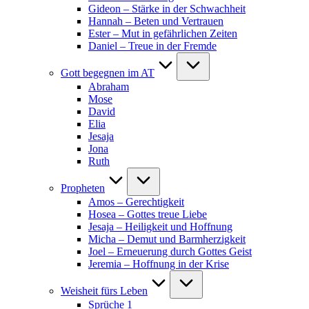
Gideon – Stärke in der Schwachheit
Hannah – Beten und Vertrauen
Ester – Mut in gefährlichen Zeiten
Daniel – Treue in der Fremde
Gott begegnen im AT
Abraham
Mose
David
Elia
Jesaja
Jona
Ruth
Propheten
Amos – Gerechtigkeit
Hosea – Gottes treue Liebe
Jesaja – Heiligkeit und Hoffnung
Micha – Demut und Barmherzigkeit
Joel – Erneuerung durch Gottes Geist
Jeremia – Hoffnung in der Krise
Weisheit fürs Leben
Sprüche 1