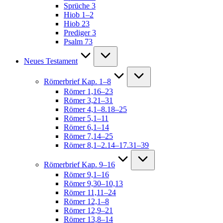
Sprüche 3
Hiob 1–2
Hiob 23
Prediger 3
Psalm 73
Neues Testament
Römerbrief Kap. 1–8
Römer 1,16–23
Römer 3,21–31
Römer 4,1–8.18–25
Römer 5,1–11
Römer 6,1–14
Römer 7,14–25
Römer 8,1–2.14–17.31–39
Römerbrief Kap. 9–16
Römer 9,1–16
Römer 9,30–10,13
Römer 11,11–24
Römer 12,1–8
Römer 12,9–21
Römer 13,8–14